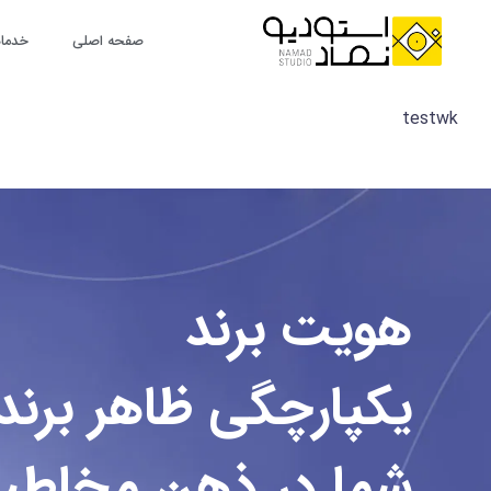
رش
ه
صفحه اصلی
خدمات
حتوا
testwk
هویت برند
یکپارچگی ظاهر برند
شما در ذهن مخاط