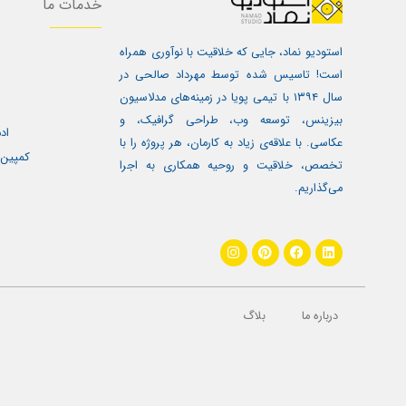
خدمات ما
استودیو نماد، جایی که خلاقیت با نوآوری همراه
است! تاسیس شده توسط مهرداد صالحی در
سال ۱۳۹۴ با تیمی پویا در زمینه‌های مدلاسیون
بیزینس، توسعه وب، طراحی گرافیک، و
اد
عکاسی. با علاقه‌ی زیاد به کارمان، هر پروژه را با
کمپین 
تخصص، خلاقیت و روحیه همکاری به اجرا
می‌گذاریم.
I
P
F
L
n
i
a
i
s
n
c
n
t
t
e
k
a
e
b
e
g
r
o
d
درباره ما
بلاگ
r
e
o
i
a
s
k
n
m
t