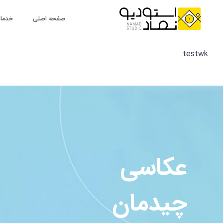
رش
ه
صفحه اصلی
خدمات
حتوا
testwk
عکاسی
چیدمان