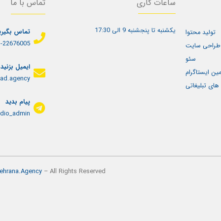
ساعات کاری
تماس با ما
یکشنبه تا پنجشنبه 9 الی 17:30
تماس بگیری
تولید محتوا
-22676005+
طراحی سایت
سئو
ایمیل بزنید
مین ایستاگرام
ad.agency
های تبلیغاتی
پیام بدید
dio_admin@
ehrana.Agency
– All Rights Reserved