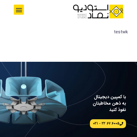
رش
M
ه
e
حتوا
n
u
testwk
با کمپین دیجیتال
به ذهن مخاطبتان
نفوذ کنید
۶۰۰۵ ۶۷ ۲۲ - ۰۲۱