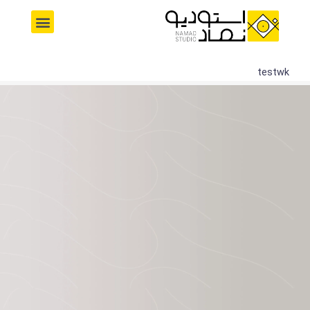
رش
M
ه
e
حتوا
n
u
testwk