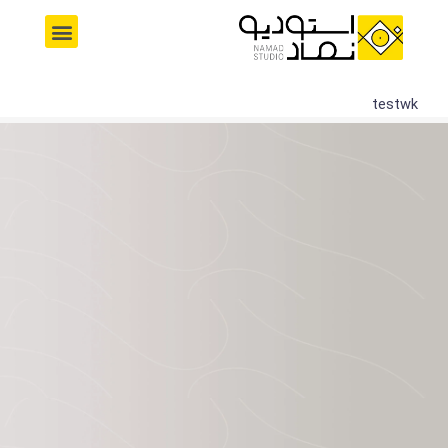
رش
M
ه
e
حتوا
n
u
testwk