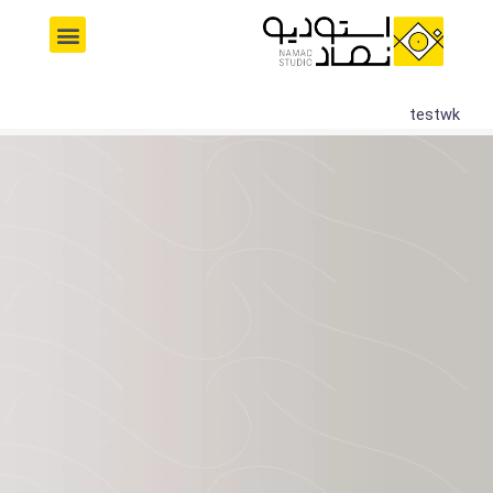
رش
M
ه
e
حتوا
n
u
testwk