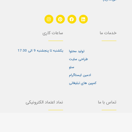
I
P
F
L
n
i
a
i
s
n
c
n
t
t
e
k
خدمات ما
ساعات کاری
a
e
b
e
g
r
o
d
r
e
o
i
a
s
k
n
یکشنبه تا پنجشنبه 9 الی 17:30
m
t
تولید محتوا
طراحی سایت
سئو
ادمین ایستاگرام
کمپین های تبلیغاتی
تماس با ما
نماد اعتماد الکترونیکی
تماس بگیرید