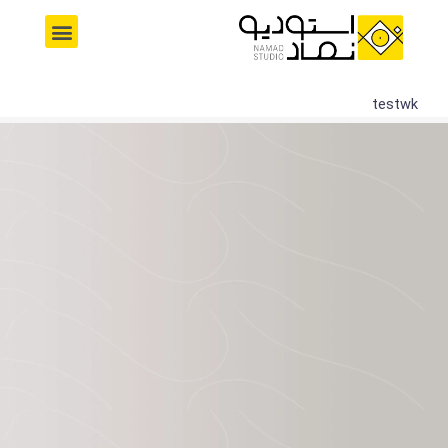
رش
M
ه
e
حتوا
n
u
testwk