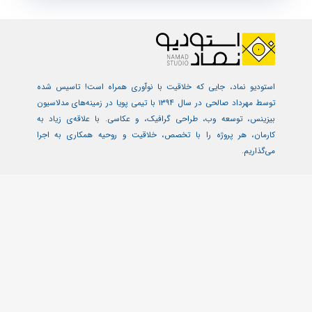
استودیو نماد، جایی که خلاقیت با نوآوری همراه است! تاسیس شده
توسط مهرداد صالحی در سال ۱۳۹۴ با تیمی پویا در زمینه‌های مدلاسیون
بیزینس، توسعه وب، طراحی گرافیک، و عکاسی. با علاقه‌ی زیاد به
کارمان، هر پروژه را با تخصص، خلاقیت و روحیه همکاری به اجرا
می‌گذاریم.
I
P
F
L
n
i
a
i
s
n
c
n
t
t
e
k
خدمات ما
ساعات کاری
a
e
b
e
g
r
o
d
r
e
o
i
a
s
k
n
یکشنبه تا پنجشنبه 9 الی 17:30
m
t
تولید محتوا
طراحی سایت
سئو