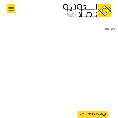
رش
M
ه
e
حتوا
n
u
testwk
آکادمی نماد
۶۰۰۵ ۶۷ ۲۲ - ۰۲۱