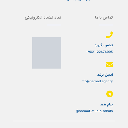
تماس با ما
نماد اعتماد الکترونیکی
تماس بگیرید
9821-22676005+
ایمیل بزنید
info@namad.agency
پیام بدید
namad_studio_admin@