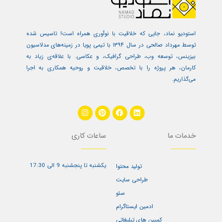
استودیو نماد، جایی که خلاقیت با نوآوری همراه است! تاسیس شده
توسط مهرداد صالحی در سال ۱۳۹۴ با تیمی پویا در زمینه‌های مدلاسیون
بیزینس، توسعه وب، طراحی گرافیک، و عکاسی. با علاقه‌ی زیاد به
کارمان، هر پروژه را با تخصص، خلاقیت و روحیه همکاری به اجرا
می‌گذاریم.
I
P
F
L
n
i
a
i
s
n
c
n
t
t
e
k
خدمات ما
ساعات کاری
a
e
b
e
g
r
o
d
r
e
o
i
a
s
k
n
یکشنبه تا پنجشنبه 9 الی 17:30
تولید محتوا
m
t
طراحی سایت
سئو
ادمین ایستاگرام
کمپین های تبلیغاتی