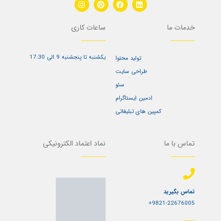
I
P
F
L
n
i
a
i
s
n
c
n
t
t
e
k
خدمات ما
ساعات کاری
a
e
b
e
g
r
o
d
r
e
o
i
a
s
k
n
یکشنبه تا پنجشنبه 9 الی 17:30
m
t
تولید محتوا
طراحی سایت
سئو
ادمین ایستاگرام
کمپین های تبلیغاتی
تماس با ما
نماد اعتماد الکترونیکی
تماس بگیرید
9821-22676005+