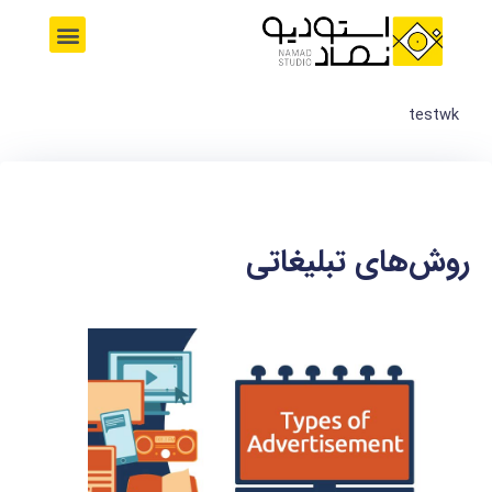
رش
M
ه
e
حتوا
n
u
testwk
روش‌های تبلیغاتی