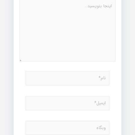
اینجا
بنویسید…
نام*
ایمیل*
وبگاه