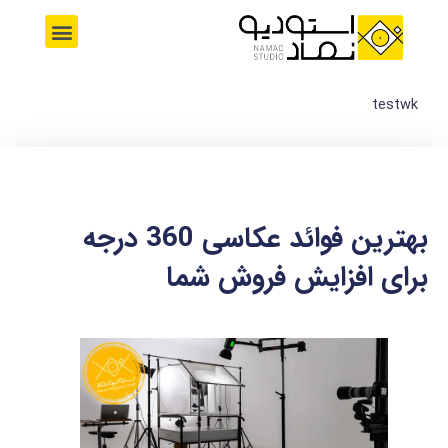
رش
M
ه
e
حتوا
n
u
testwk
بهترین فوائد عکاسی 360 درجه
برای افزایش فروش شما