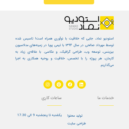
استودیو نماد، جایی که خلاقیت با نوآوری همراه است! تاسیس شده
توسط مهرداد صالحی در سال ۱۳۹۴ با تیمی پویا در زمینه‌های مدلاسیون
بیزینس، توسعه وب، طراحی گرافیک، و عکاسی. با علاقه‌ی زیاد به
کارمان، هر پروژه را با تخصص، خلاقیت و روحیه همکاری به اجرا
می‌گذاریم.
I
P
F
L
n
i
a
i
s
n
c
n
t
t
e
k
خدمات ما
ساعات کاری
a
e
b
e
g
r
o
d
r
e
o
i
a
s
k
n
یکشنبه تا پنجشنبه 9 الی 17:30
m
t
تولید محتوا
طراحی سایت