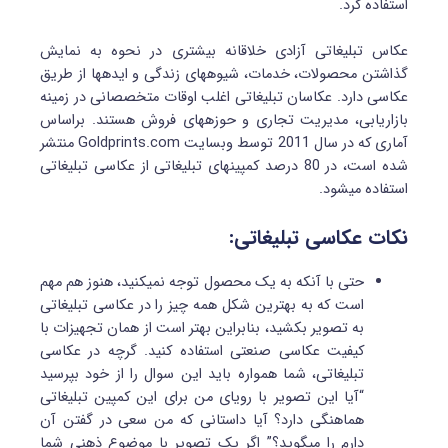
استفاده کرد.
عکاس تبلیغاتی آزادی خلاقانه بیشتری در نحوه به نمایش
گذاشتن محصولات، خدمات، شیوه‎های زندگی و ایده‎ها از طریق
عکاسی دارد. عکاسان تبلیغاتی اغلب اوقات متخصصانی در زمینه
بازاریابی، مدیریت تجاری و حوزه‎های فروش هستند. براساس
آماری که در سال 2011 توسط وب‎سایت Goldprints.com منتشر
شده است، در 80 درصد کمپین‎های تبلیغاتی از عکاسی تبلیغاتی
استفاده می‎شود.
نکات عکاسی تبلیغاتی:
حتی با آن‎که به یک محصول توجه نمی‎کنید، هنوز هم مهم
است که به بهترین شکل همه چیز را در عکاسی تبلیغاتی
به تصویر بکشید، بنابراین بهتر است از همان تجهیزات با
کیفیت عکاسی صنعتی استفاده کنید. گرچه در عکاسی
تبلیغاتی، شما همواره باید این سوال را از خود بپرسید
“آیا این تصویر با رویای من برای این کمپین تبلیغاتی
هماهنگی دارد؟ آیا داستانی که من سعی در گفتن آن
دارم را می‎گوید؟” اگر یک تصویر با موضوع ذهنی شما