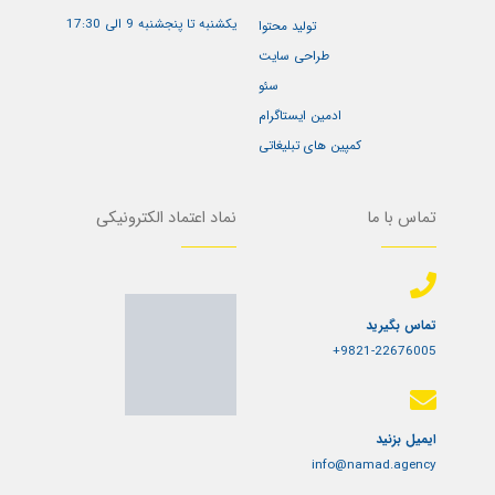
a
s
k
n
یکشنبه تا پنجشنبه 9 الی 17:30
m
t
تولید محتوا
طراحی سایت
سئو
ادمین ایستاگرام
کمپین های تبلیغاتی
تماس با ما
نماد اعتماد الکترونیکی
تماس بگیرید
9821-22676005+
ایمیل بزنید
info@namad.agency