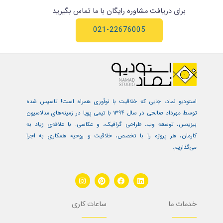
برای دریافت مشاوره رایگان با ما تماس بگیرید
021-22676005
استودیو نماد، جایی که خلاقیت با نوآوری همراه است! تاسیس شده
توسط مهرداد صالحی در سال ۱۳۹۴ با تیمی پویا در زمینه‌های مدلاسیون
بیزینس، توسعه وب، طراحی گرافیک، و عکاسی. با علاقه‌ی زیاد به
کارمان، هر پروژه را با تخصص، خلاقیت و روحیه همکاری به اجرا
می‌گذاریم.
I
P
F
L
n
i
a
i
s
n
c
n
t
t
e
k
خدمات ما
ساعات کاری
a
e
b
e
g
r
o
d
r
e
o
i