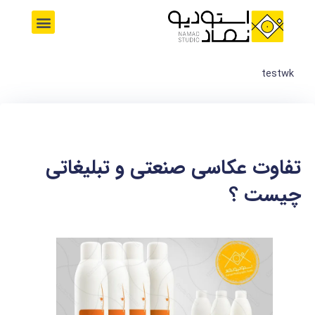
رش
M
ه
e
حتوا
n
u
testwk
تفاوت عکاسی صنعتی و تبلیغاتی
چیست ؟