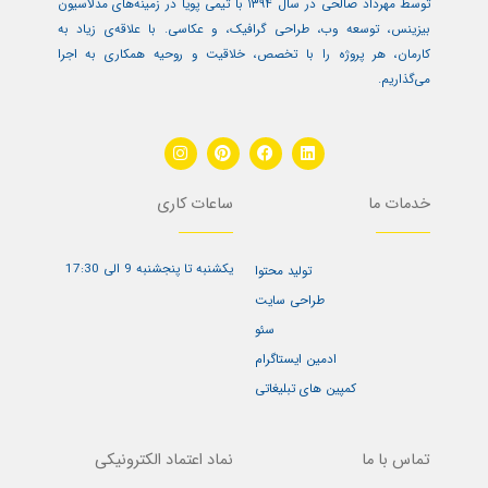
توسط مهرداد صالحی در سال ۱۳۹۴ با تیمی پویا در زمینه‌های مدلاسیون
بیزینس، توسعه وب، طراحی گرافیک، و عکاسی. با علاقه‌ی زیاد به
کارمان، هر پروژه را با تخصص، خلاقیت و روحیه همکاری به اجرا
می‌گذاریم.
I
P
F
L
n
i
a
i
s
n
c
n
t
t
e
k
خدمات ما
ساعات کاری
a
e
b
e
g
r
o
d
r
e
o
i
a
s
k
n
یکشنبه تا پنجشنبه 9 الی 17:30
m
t
تولید محتوا
طراحی سایت
سئو
ادمین ایستاگرام
کمپین های تبلیغاتی
تماس با ما
نماد اعتماد الکترونیکی