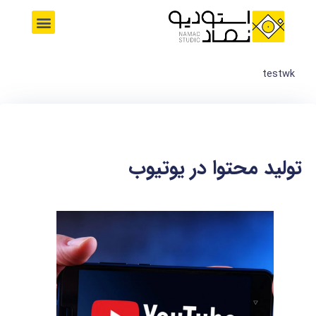
رش
M
ه
e
حتوا
n
u
testwk
تولید محتوا در یوتیوب