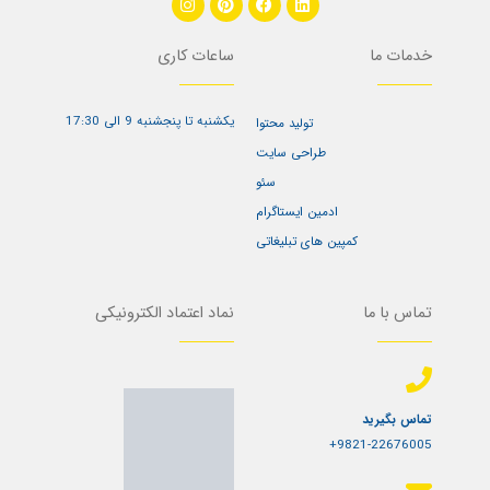
n
i
a
i
s
n
c
n
t
t
e
k
خدمات ما
ساعات کاری
a
e
b
e
g
r
o
d
r
e
o
i
a
s
k
n
یکشنبه تا پنجشنبه 9 الی 17:30
تولید محتوا
m
t
طراحی سایت
سئو
ادمین ایستاگرام
کمپین های تبلیغاتی
تماس با ما
نماد اعتماد الکترونیکی
تماس بگیرید
9821-22676005+