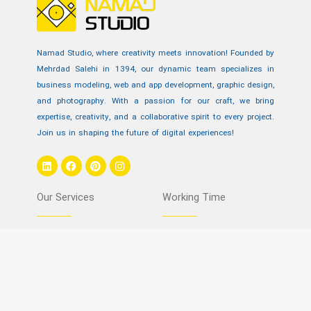
Namad Studio, where creativity meets innovation! Founded by
Mehrdad Salehi in 1394, our dynamic team specializes in
business modeling, web and app development, graphic design,
and photography. With a passion for our craft, we bring
expertise, creativity, and a collaborative spirit to every project.
Join us in shaping the future of digital experiences!
L
F
P
I
i
a
i
n
n
c
n
s
k
e
t
t
Our Services
Working Time
e
b
e
a
d
o
r
g
i
o
e
r
n
k
s
a
Sun-Thu 9AM to 5:30PM
Content Marketing
t
m
Website Design
SEO
Instagram Management