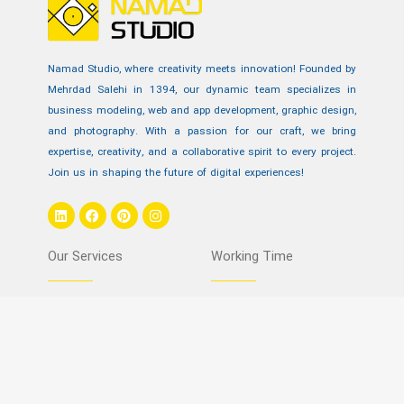
Namad Studio, where creativity meets innovation! Founded by
Mehrdad Salehi in 1394, our dynamic team specializes in
business modeling, web and app development, graphic design,
and photography. With a passion for our craft, we bring
expertise, creativity, and a collaborative spirit to every project.
Join us in shaping the future of digital experiences!
L
F
P
I
i
a
i
n
n
c
n
s
k
e
t
t
Our Services
Working Time
e
b
e
a
d
o
r
g
i
o
e
r
n
k
s
a
Sun-Thu 9AM to 5:30PM
Content Marketing
t
m
Website Design
SEO
Instagram Management